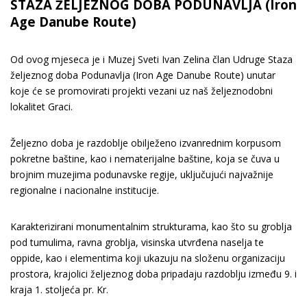
STAZA ŽELJEZNOG DOBA PODUNAVLJA (Iron
Age Danube Route)
Od ovog mjeseca je i Muzej Sveti Ivan Zelina član Udruge Staza
željeznog doba Podunavlja (Iron Age Danube Route) unutar
koje će se promovirati projekti vezani uz naš željeznodobni
lokalitet Graci.
Željezno doba je razdoblje obilježeno izvanrednim korpusom
pokretne baštine, kao i nematerijalne baštine, koja se čuva u
brojnim muzejima podunavske regije, uključujući najvažnije
regionalne i nacionalne institucije.
Karakterizirani monumentalnim strukturama, kao što su groblja
pod tumulima, ravna groblja, visinska utvrđena naselja te
oppide, kao i elementima koji ukazuju na složenu organizaciju
prostora, krajolici željeznog doba pripadaju razdoblju između 9. i
kraja 1. stoljeća pr. Kr.