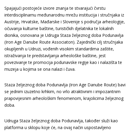
Spajajući postojeće izvore znanja te stvarajući čvrstu
interdisciplinarnu međunarodnu mrežu institucija i stručnjaka iz
Austrije, Hrvatske, Mađarske i Slovenije s područja arheologije,
očuvanja kulturne baštine, turističkih djelatnika te lokalnih
dionika, osnovana je Udruga Staza željeznog doba Podunavlja
(Iron Age Danube Route Associaton). Zajednički cilj stručnjaka
okupljenih u Udruzi, vođenih visokim standardima zaštite,
istraživanja te predstavljanja arheološke baštine, jest
povezivanje te promocija podunavske regije kao i nalazišta te
muzeja u kojima se ona nalazi i čuva.
Staza željeznog doba Podunavlja (Iron Age Danube Route) bavi
se jednim izuzetno krhkim, no vrlo atraktivnim i impozantnim
prapovijesnim arheološkim fenomenom, krajolicima željeznog
doba.
​​Udruga Staza željeznog doba Podunavlja, također služi kao
platforma u sklopu koje će, na ovaj način uspostavljeno