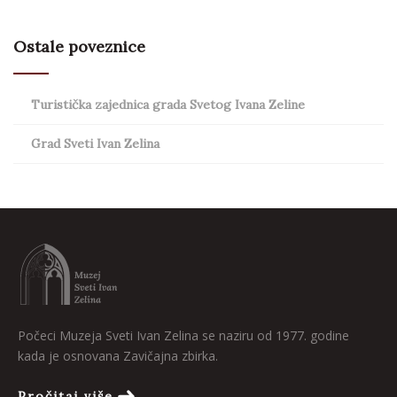
Ostale poveznice
Turistička zajednica grada Svetog Ivana Zeline
Grad Sveti Ivan Zelina
Počeci Muzeja Sveti Ivan Zelina se naziru od 1977. godine
kada je osnovana Zavičajna zbirka.
Pročitaj više