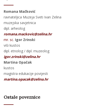
Romana Mačković
ravnateljica Muzeja Sveti Ivan Zelina
muzejska savjetnica
dipl. arheolog
romana.mackovic@zelina.hr
mr. sc
.
Igor Zrinski
viši kustos
dipl. etnolog / dipl. muzeolog
igor.zrinski@zelina.hr
Martina Opačak
kustos
magistra edukacije povijesti
martina.opacak@zelina.hr
Ostale poveznice