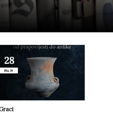
28
Stu, 19
Graci