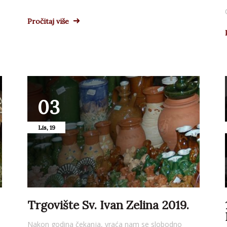
Pročitaj više
03
Lis, 19
Trgovište Sv. Ivan Zelina 2019.
Nakon godina čekanja, vraća nam se slobodno