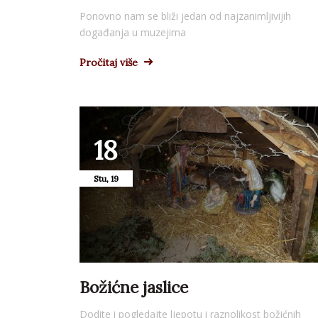
Ponovno nam se bliži jedan od najzanimljivijih
događanja u muzejima
Pročitaj više
18
Stu, 19
Božićne jaslice
Dodite i pogledajte ljepotu i raznolikost božićnih