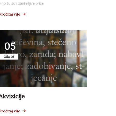
vino tu su i zanimljive priče
Pročitaj više
05
Ožu, 19
Akvizicije
Pročitaj više