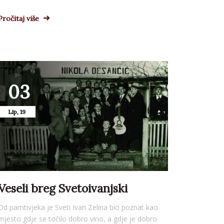
Pročitaj više
03
Lip, 19
Veseli breg Svetoivanjski
Od pamtivjeka je Sveti Ivan Zelina bio poznat kao
mjesto gdje se točilo dobro vino, a gdje je dobro