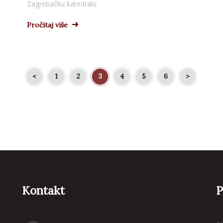
Zagrebačku katedralu
Pročitaj više
<
1
2
3
4
5
6
>
Kontakt
P