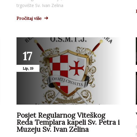
trgovište Sv. Ivan Zelina
Pročitaj više
17
Lip, 19
Posjet Regularnog Viteškog
Reda Templara kapeli Sv. Petra i
Muzeju Sv. Ivan Zelina