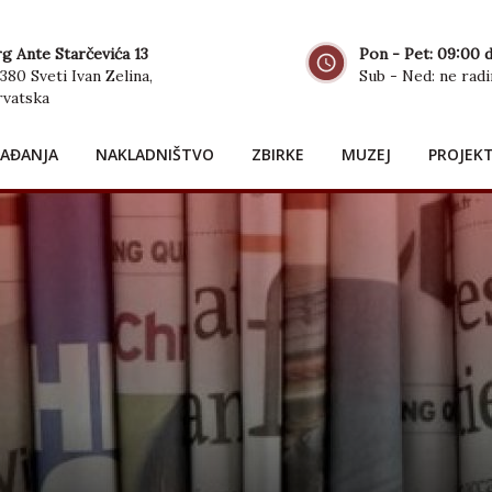
g Ante Starčevića 13
Pon - Pet: 09:00 
380 Sveti Ivan Zelina,
Sub - Ned: ne rad
rvatska
AĐANJA
NAKLADNIŠTVO
ZBIRKE
MUZEJ
PROJEK