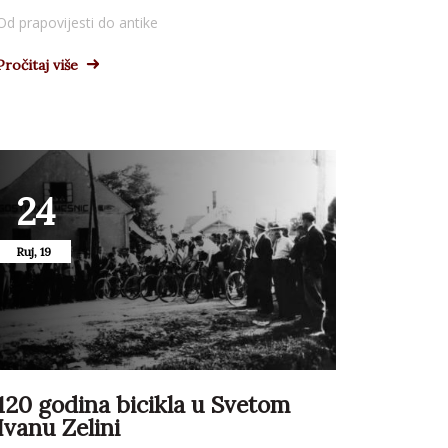
Od prapovijesti do antike
Pročitaj više
24
Ruj, 19
120 godina bicikla u Svetom
Ivanu Zelini