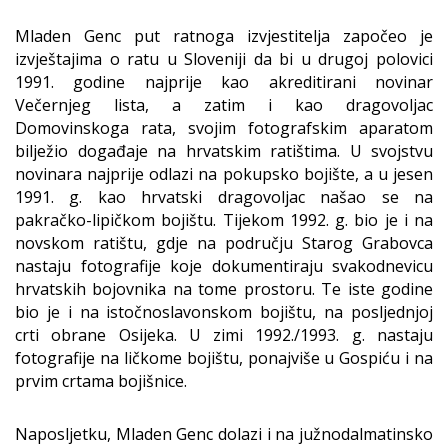
Mladen Genc put ratnoga izvjestitelja započeo je
izvještajima o ratu u Sloveniji da bi u drugoj polovici
1991. godine najprije kao akreditirani novinar
Večernjeg lista, a zatim i kao dragovoljac
Domovinskoga rata, svojim fotografskim aparatom
bilježio događaje na hrvatskim ratištima. U svojstvu
novinara najprije odlazi na pokupsko bojište, a u jesen
1991. g. kao hrvatski dragovoljac našao se na
pakračko-lipičkom bojištu. Tijekom 1992. g. bio je i na
novskom ratištu, gdje na području Starog Grabovca
nastaju fotografije koje dokumentiraju svakodnevicu
hrvatskih bojovnika na tome prostoru. Te iste godine
bio je i na istočnoslavonskom bojištu, na posljednjoj
crti obrane Osijeka. U zimi 1992./1993. g. nastaju
fotografije na ličkome bojištu, ponajviše u Gospiću i na
prvim crtama bojišnice.
Naposljetku, Mladen Genc dolazi i na južnodalmatinsko