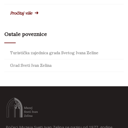
Pročitaj više
Ostale poveznice
Turistička zajednica grada Svetog Ivana Zeline
Grad Sveti Ivan Zelina
Počeci Muzeja Sveti Ivan Zelina se naziru od 1977. godine