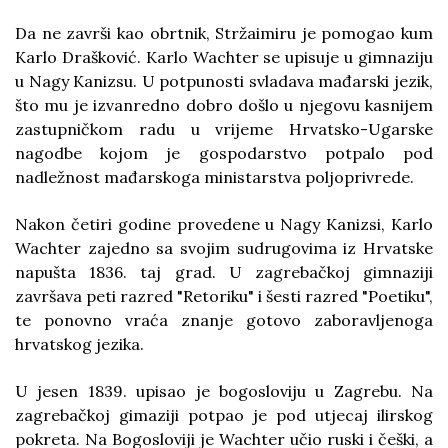
Da ne završi kao obrtnik, Stržaimiru je pomogao kum
Karlo Drašković. Karlo Wachter se upisuje u gimnaziju
u Nagy Kanizsu. U potpunosti svladava mađarski jezik,
što mu je izvanredno dobro došlo u njegovu kasnijem
zastupničkom radu u vrijeme Hrvatsko-Ugarske
nagodbe kojom je gospodarstvo potpalo pod
nadležnost mađarskoga ministarstva poljoprivrede.
Nakon četiri godine provedene u Nagy Kanizsi, Karlo
Wachter zajedno sa svojim sudrugovima iz Hrvatske
napušta 1836. taj grad. U zagrebačkoj gimnaziji
završava peti razred "Retoriku" i šesti razred "Poetiku",
te ponovno vraća znanje gotovo zaboravljenoga
hrvatskog jezika.
U jesen 1839. upisao je bogosloviju u Zagrebu. Na
zagrebačkoj gimaziji potpao je pod utjecaj ilirskog
pokreta. Na Bogosloviji je Wachter učio ruski i češki, a