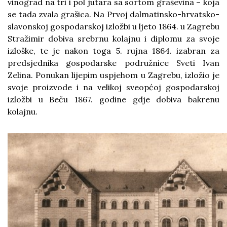
vinograd na tri i pol jutara sa sortom graševina – koja
se tada zvala grašica. Na Prvoj dalmatinsko-hrvatsko-
slavonskoj gospodarskoj izložbi u ljeto 1864. u Zagrebu
Stražimir dobiva srebrnu kolajnu i diplomu za svoje
izloške, te je nakon toga 5. rujna 1864. izabran za
predsjednika gospodarske podružnice Sveti Ivan
Zelina. Ponukan lijepim uspjehom u Zagrebu, izložio je
svoje proizvode i na velikoj sveopćoj gospodarskoj
izložbi u Beču 1867. godine gdje dobiva bakrenu
kolajnu.