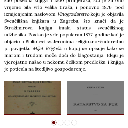
kao posebna knjiga u 1500 primjeraka, što je za ono
vrijeme bila vrlo velika tiraža, i ponovno 1876. pod
izmijenjenim naslovom
Vinogradarstvo
koju je objavila
Sveučilišna knjižara u Zagrebu, što znači da je
Stražimirova knjiga imala status sveučilišnog
udžbenika. Postao je vrlo popularan 1877. godine kad je
objavio u Biblioteci sv. Jeronima religiozno-ćudorednu
pripovijetku
Mijat Briguša.
u kojoj se opisuje kako se
marom i trudom može doći do blagostanja. Ideju je
vjerojatno našao u nekomu češkom predlošku, i knjiga
je poticala na štedljivo gospodarenje.