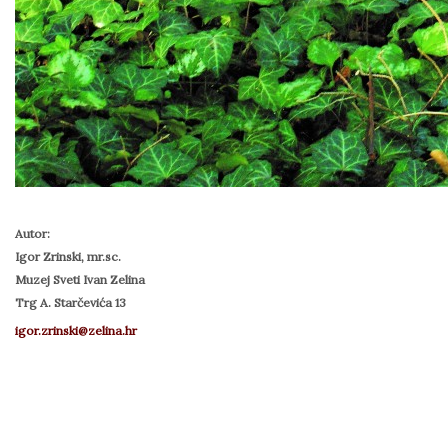
Autor:
Igor Zrinski, mr.sc.
Muzej Sveti Ivan Zelina
Trg A. Starčevića 13
igor.zrinski@zelina.hr