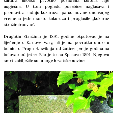
kultura ukoliko prvotno posađena kultura nije
uspješna. U tom pogledu posebice naglašava i
promovira sadnju kukuruza, pa su novine ondašnjeg
vremena jednu sortu kukuruza i proglasile „kukuruz
stražimiraovac“.
Dragutin Stražimir je 1891. godine otputovao je na
liječenje u Karlove Vary, ali je na povratku umro u
bolnici u Pragu 4. svibnja od žutice, jer je godinama
bolovao od jetre. Bilo je to na Spasovo 1891. Njegovu
smrt zabilježile su mnoge hrvatske novine.