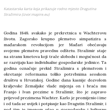
Katastarska karta koja prikazuje rodno mjesto Dragutina
Stražimira (izvor:mapire.eu)
Godina 1848. svakako je prekretnica u Wachterovu
životu. Zagorsko krupno plemstvo simpatizira s
mađarskom revolucijom jer Mađari obećavaju
svojemu plemstvu pravednu odštetu. Stražimir staje
na stranu kmetova koji traže slobodu i mogućnost da
se razvijaju kao individualne gospodarske jedinice. Ta
godina označuje prekid Stražimira s plemstvom i
okretanje reformama toliko potrebnima seoskom
društvu u Hrvatskoj. Godine dana kasnije dozvolom
kraljevske Zemaljske vlade mijenja on i braća mu
Franjo i Ivan prezime u Stražimir, što je zapravo
prijevod prezimena Wachter. Karlo je promijenio i ime
i od tada se uvijek i potpisuje kao Dragutin Stražimir, i
pod tim je imenom ušao u gospodarsku i kulturnu