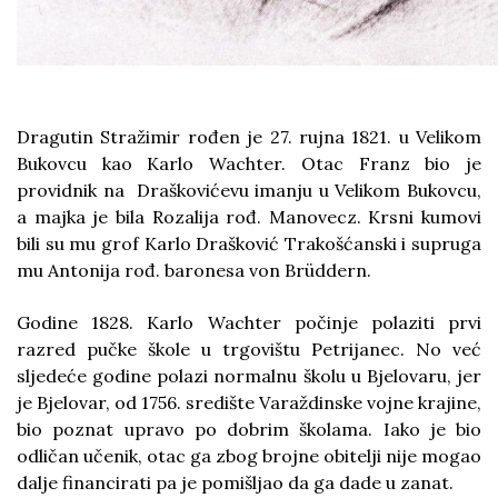
Dragutin Stražimir rođen je 27. rujna 1821. u Velikom
Bukovcu kao Karlo Wachter. Otac Franz bio je
providnik na Draškovićevu imanju u Velikom Bukovcu,
a majka je bila Rozalija rođ. Manovecz. Krsni kumovi
bili su mu grof Karlo Drašković Trakošćanski i supruga
mu Antonija rođ. baronesa von Brüddern.
Godine 1828. Karlo Wachter počinje polaziti prvi
razred pučke škole u trgovištu Petrijanec. No već
sljedeće godine polazi normalnu školu u Bjelovaru, jer
je Bjelovar, od 1756. središte Varaždinske vojne krajine,
bio poznat upravo po dobrim školama. Iako je bio
odličan učenik, otac ga zbog brojne obitelji nije mogao
dalje financirati pa je pomišljao da ga dade u zanat.