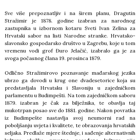
Sve više prepoznatljiv i na širem planu, Dragutin
Stražimir je 1878. godine izabran za narodnog
zastupnika u izbornom kotaru Sveti Ivan Zelina za
Hrvatski sabor na listi Narodne stranke. Hrvatsko-
slavonsko gospodarsko društvo u Zagrebu, koje u tom
vremenu vodi grof Đuro Jelačić, izabralo ga je za
svoga počasnog člana 19. prosinca 1879.
Odlično Stražimirovo poznavanje mađarskog jezika
ubrzo ga dovodi u krug one dvadesetorice koja su
predstavljala Hrvatsku i Slavoniju u zajedničkom
parlamentu u Budimpešti. Na tom zajedničkom saboru
1879. izabran je čak za bilježnika, te obavlja taj
mukotrpan posao sve do 1881. godine. Nakon povratka
iz Budimpešte nastavlja svoj neumorni rad na
poboljšanju uvjeta i kvalitete, te obrazovanja hrvatskih
seljaka. Predlaže mjere štednje, i sađenje alternativnih