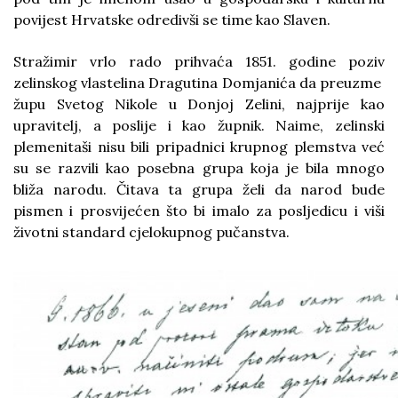
povijest Hrvatske odredivši se time kao Slaven.
Stražimir vrlo rado prihvaća 1851. godine poziv
zelinskog vlastelina Dragutina Domjanića da preuzme
župu Svetog Nikole u Donjoj Zelini, najprije kao
upravitelj, a poslije i kao župnik. Naime, zelinski
plemenitaši nisu bili pripadnici krupnog plemstva već
su se razvili kao posebna grupa koja je bila mnogo
bliža narodu. Čitava ta grupa želi da narod bude
pismen i prosvijećen što bi imalo za posljedicu i viši
životni standard cjelokupnog pučanstva.