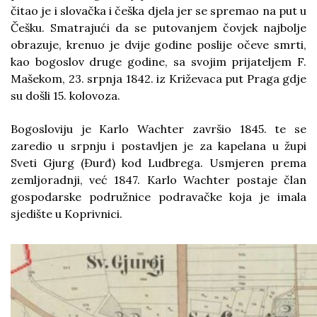
čitao je i slovačka i češka djela jer se spremao na put u
Češku. Smatrajući da se putovanjem čovjek najbolje
obrazuje, krenuo je dvije godine poslije očeve smrti,
kao bogoslov druge godine, sa svojim prijateljem F.
Mašekom, 23. srpnja 1842. iz Križevaca put Praga gdje
su došli 15. kolovoza.
Bogosloviju je Karlo Wachter završio 1845. te se
zaredio u srpnju i postavljen je za kapelana u župi
Sveti Gjurg (Đurđ) kod Ludbrega. Usmjeren prema
zemljoradnji, već 1847. Karlo Wachter postaje član
gospodarske podružnice podravačke koja je imala
sjedište u Koprivnici.