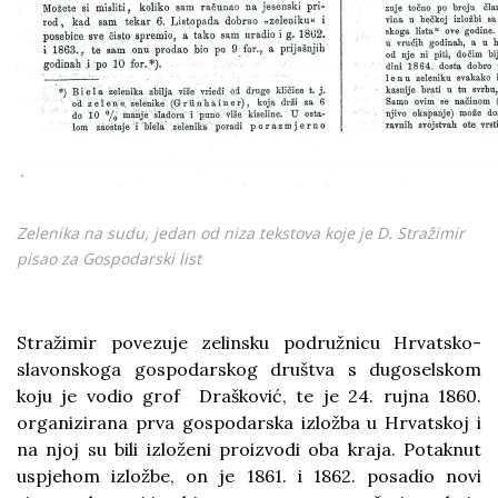
Zelenika na sudu, jedan od niza tekstova koje je D. Stražimir
pisao za Gospodarski list
Stražimir povezuje zelinsku podružnicu Hrvatsko-
slavonskoga gospodarskog društva s dugoselskom
koju je vodio grof Drašković, te je 24. rujna 1860.
organizirana prva gospodarska izložba u Hrvatskoj i
na njoj su bili izloženi proizvodi oba kraja. Potaknut
uspjehom izložbe, on je 1861. i 1862. posadio novi