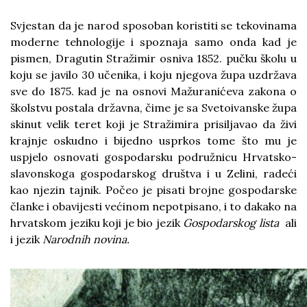
Svjestan da je narod sposoban koristiti se tekovinama
moderne tehnologije i spoznaja samo onda kad je
pismen, Dragutin Stražimir osniva 1852. pučku školu u
koju se javilo 30 učenika, i koju njegova župa uzdržava
sve do 1875. kad je na osnovi Mažuranićeva zakona o
školstvu postala državna, čime je sa Svetoivanske župa
skinut velik teret koji je Stražimira prisiljavao da živi
krajnje oskudno i bijedno usprkos tome što mu je
uspjelo osnovati gospodarsku podružnicu Hrvatsko-
slavonskoga gospodarskog društva i u Zelini, radeći
kao njezin tajnik. Počeo je pisati brojne gospodarske
članke i obavijesti većinom nepotpisano, i to dakako na
hrvatskom jeziku koji je bio jezik
Gospodarskog lista
ali
i jezik
Narodnih novina.