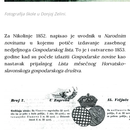
Fotografija škole u Donjoj Zelini.
Za Nikolinje 1852. napisao je uvodnik u
Narodnim
novinama
u kojemu potiče izdavanje zasebnog
nedjeljnoga
Gospodarskog lista.
To je i ostvareno 1853.
godine kad su počele izlaziti
Gospodarske novine
kao
nastavak prijašnjeg
Lista měsečnog Horvatsko-
slavonskoga gospodarskoga društva
.