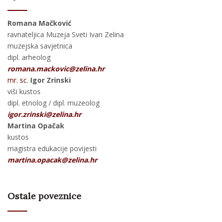
Romana Mačković
ravnateljica Muzeja Sveti Ivan Zelina
muzejska savjetnica
dipl. arheolog
romana.mackovic@zelina.hr
mr. sc
.
Igor Zrinski
viši kustos
dipl. etnolog / dipl. muzeolog
igor.zrinski@zelina.hr
Martina Opačak
kustos
magistra edukacije povijesti
martina.opacak@zelina.hr
Ostale poveznice